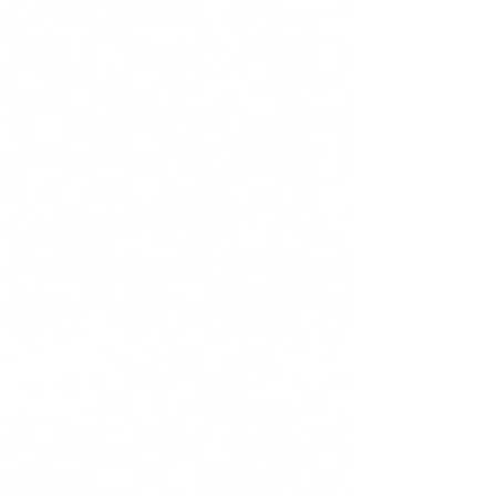
Sankaku Connection
なら
加入手数料・
キャンセル料なし
！
今お使いのインターネットを使
用して簡単接続！デバイスとイ
ンターネットをテレビとつなぐ
だけ！面倒な工事などは必要あ
りません。
全55チャンネル視聴可能
2週間分の番組自動録画機能付！
時差を気にせずお好きな時にご
覧いただけます！