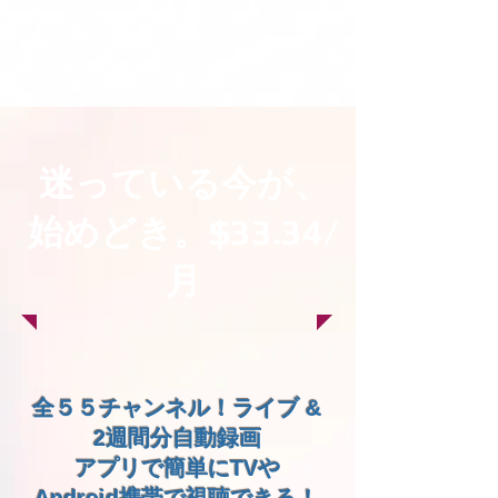
迷っている今が、
始めどき。$33.34/
月
​全５５チャンネル！ライブ &
2週間分自動録画
アプリで簡単にTVや